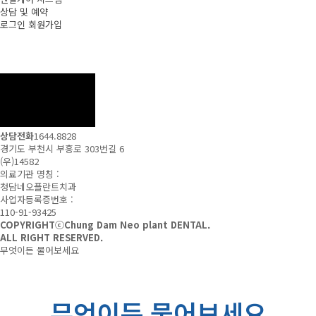
상담 및 예약
로그인
회원가입
상담전화
1644.8828
경기도 부천시 부흥로 303번길 6
(우)14582
의료기관 명칭 :
청담네오플란트치과
사업자등록증번호 :
110-91-93425
COPYRIGHTⓒChung Dam Neo plant DENTAL.
ALL RIGHT RESERVED.
무엇이든 물어보세요
무엇이든 물어보세요