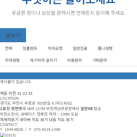
궁금한 점이나 상담을 원하시면 언제든지 문의해 주세요.
Total
글쓰기
484
건
무
35
전체
임플란트
치아교정
일반진료
틀니성형
엇
페
이
이
치아성형
자기치아 살리기
비용문의
기타문의
든
지
물
어
무
보
엇
게시물이 없습니다.
세
이
요
든
처음
이전
31
32
33
카
물
LOCATION
테
어
경기도 부천시 부흥로 303번길 6 (우)14582
고
보
1호선 부천역
에 내려 157M 부천역남부광장에서
일반06
탑승
리
세
부천소방서, 유베이스 정류장 하차 - 100M 도보
요
자세히보기
네이버 지도 보기
다음 지도 보기
목
CONTACT
T 1644.8828 / F 070.4324.1398
록