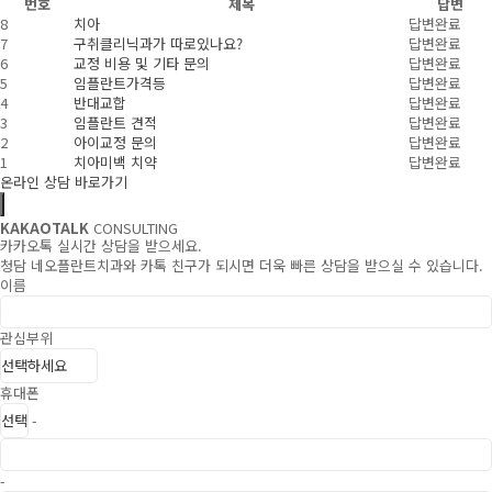
번호
제목
답변
8
치아
답변완료
7
구취클리닉과가 따로있나요?
답변완료
6
교정 비용 및 기타 문의
답변완료
5
임플란트가격등
답변완료
4
반대교합
답변완료
3
임플란트 견적
답변완료
2
아이교정 문의
답변완료
1
치아미백 치약
답변완료
온라인 상담 바로가기
KAKAOTALK
CONSULTING
카카오톡 실시간 상담을 받으세요.
청담 네오플란트치과와 카톡 친구가 되시면 더욱 빠른 상담을 받으실 수 있습니다.
이름
관심부위
휴대폰
-
-