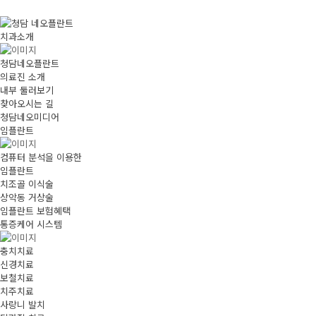
치과소개
청담네오플란트
의료진 소개
내부 둘러보기
찾아오시는 길
청담네오미디어
임플란트
컴퓨터 분석을 이용한
임플란트
치조골 이식술
상악동 거상술
임플란트 보험혜택
통증케어 시스템
충치치료
신경치료
보철치료
치주치료
사랑니 발치