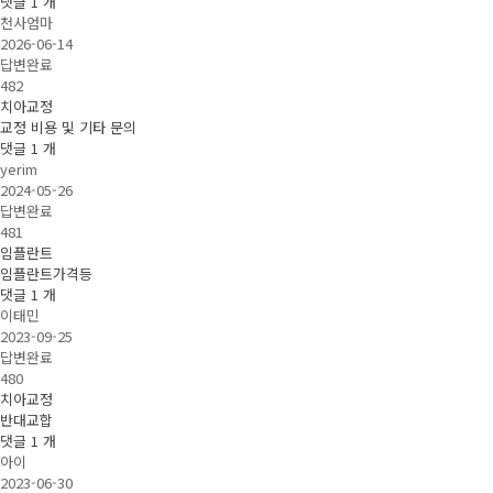
댓글
1
개
천사엄마
2026-06-14
답변완료
482
치아교정
교정 비용 및 기타 문의
댓글
1
개
yerim
2024-05-26
답변완료
481
임플란트
임플란트가격등
댓글
1
개
이태민
2023-09-25
답변완료
480
치아교정
반대교합
댓글
1
개
아이
2023-06-30