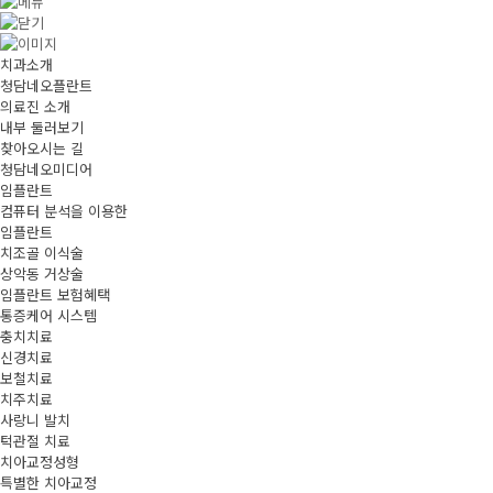
치과소개
청담네오플란트
의료진 소개
내부 둘러보기
찾아오시는 길
청담네오미디어
임플란트
컴퓨터 분석을 이용한
임플란트
치조골 이식술
상악동 거상술
임플란트 보험혜택
통증케어 시스템
충치치료
신경치료
보철치료
치주치료
사랑니 발치
턱관절 치료
치아교정성형
특별한 치아교정