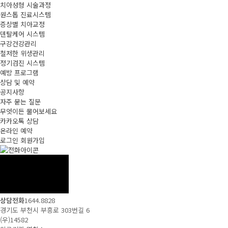
치아성형 시술과정
원스톱 진료시스템
증상별 치아교정
덴탈케어 시스템
구강건강관리
철저한 위생관리
정기검진 시스템
예방 프로그램
상담 및 예약
공지사항
자주 묻는 질문
무엇이든 물어보세요
카카오톡 상담
온라인 예약
로그인
회원가입
상담전화
1644.8828
경기도 부천시 부흥로 303번길 6
(우)14582